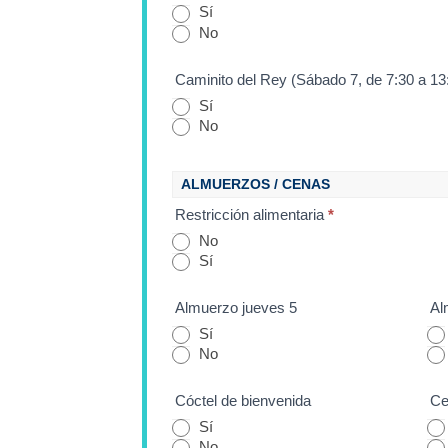
Sí
No
o
Caminito del Rey (Sábado 7, de 7:30 a 13
e
Sí
No
n
ALMUERZOS / CENAS
b
Restricción alimentaria
*
l
No
Sí
a
Almuerzo jueves 5
Al
Sí
n
No
c
Cóctel de bienvenida
Ce
Sí
o
No