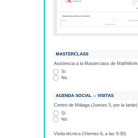
a
e
s
MASTERCLASS 
t
Asistencia a la Masterclass de MathWorks
Sí
e
No
c
AGENDA SOCIAL -- VISITAS
a
Centro de Málaga (Jueves 5, por la tarde)
Sí
m
No
Visita técnica (Viernes 6, a las 9:30)
p