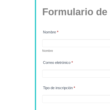
Formulario
Formulario de 
de
Inscripción
Nombre
*
S
Nombre
i
Nombre
e
Correo eletrónico
*
r
e
Tipo de inscripción
*
s
h