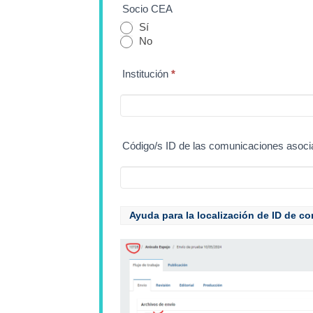
Socio CEA
u
Sí
No
m
Institución
*
a
n
Código/s ID de las comunicaciones asocia
o
,
 Ayuda para la localización de ID de c
d
e
j